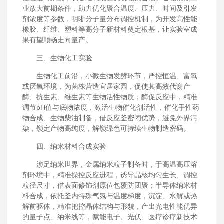
业放大前期条件，助力优化聚合温度、压力、时间及引发
剂浓度等参数，明晰分子量分布调控机制，为开发高性能
橡胶、纤维、塑料等高分子新材料奠定根基，让实验室成
果有望顺畅走向量产。
三、生物化工实验
生物化工前沿，小微生物发酵环节，严控恒温、富氧
或厌氧环境，为菌株营造宜居家园，促使其高效代谢产
酶、抗生素、维生素等生物活性物质；酶促反应中，精准
调节pH值与底物浓度，激活生物催化剂活性，催化手性药
物合成、生物柴油制备，借反应釜密闭优势，避免外界污
染，锁定产物高纯度，解锁绿色可持续生物制造密码。
四、纳米材料合成实验
涉足纳米世界，金属纳米粒子制备时，于高温高压溶
剂环境中，精准操控反应进程，诱导晶核均匀生长、调控
粒径尺寸，借表面修饰剂原位包覆防团聚；半导体纳米材
料合成，依托釜内特殊气氛与温度梯度，沉淀、水解或热
解前驱体，精准把控晶体结构与形貌，产出光电性能优异
的量子点、纳米线等，赋能电子、光伏、医疗诊疗新技术