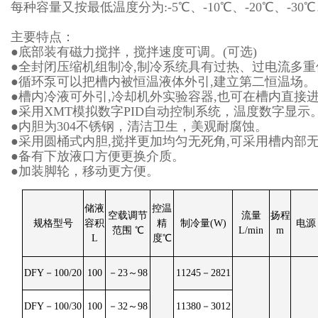
每种容量又按最低温度分为:-5℃、-10℃、-20℃、-30℃、
主要特点：
●底部装有磁力搅拌，搅拌速度可调。(可选)
●全封闭压缩机组制冷,制冷系统具有过热、过电流多
●循环泵可以把槽内被恒温液体外引,建立第二恒温场。
●槽内冷液可外引,冷却机外实验容器,也可在槽内直接
●采用XMT模拟数字PID自动控制系统，温度数字显示
●内胆为304不锈钢，清洁卫生，美观耐腐蚀。
●采用圆桶式内胆,搅拌更加均匀无死角,可采用槽内部
●备有下放液口方便更换介质。
●加装脚轮，移动更方便。
储液
控温
空载调节
流量
扬程
规格型号
容积
精
制冷量(W)
电源
范围 ℃
L/min
m
L
度℃
DFY－100/20
100
－23～98
11245－2821
DFY－100/30
100
－32～98
11380－3012