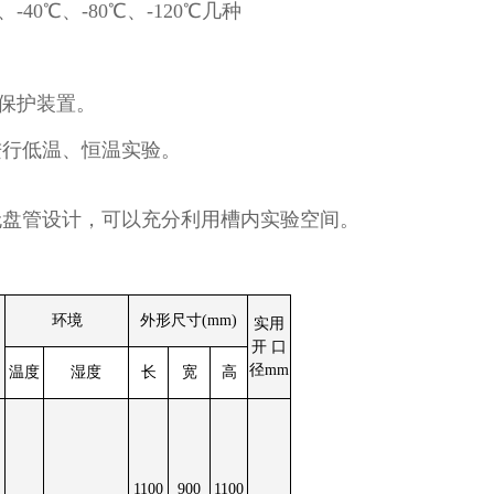
-40℃、-80℃、-120℃几种
重保护装置。
进行低温、恒温实验。
。
无盘管设计，可以充分利用槽内实验空间。
环境
外形尺寸(mm)
实用
开 口
径mm
温度
湿度
长
宽
高
1100
900
1100