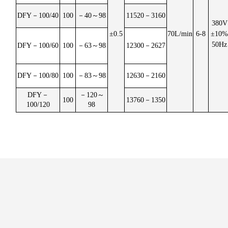
DFY－100/40
100
－40～98
11520－3160
380V
±0.5
70L/min
6-8
±10
50Hz
DFY－100/60
100
－63～98
12300－2627
DFY－100/80
100
－83～98
12630－2160
DFY－
－120～
100
13760－1350
100/120
98